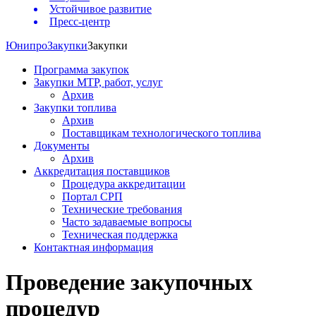
Устойчивое развитие
Пресс-центр
Юнипро
Закупки
Закупки
Программа закупок
Закупки МТР, работ, услуг
Архив
Закупки топлива
Архив
Поставщикам технологического топлива
Документы
Архив
Аккредитация поставщиков
Процедура аккредитации
Портал СРП
Технические требования
Часто задаваемые вопросы
Техническая поддержка
Контактная информация
Проведение закупочных
процедур