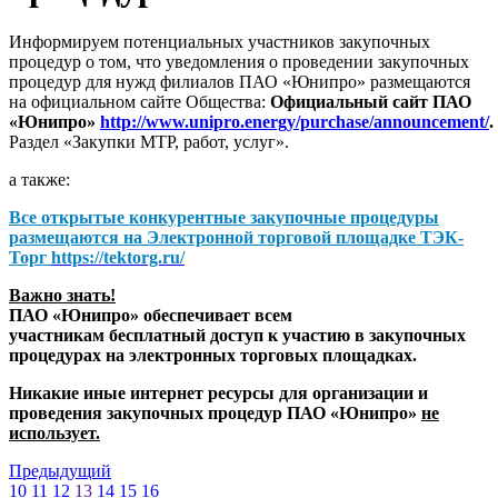
Информируем потенциальных участников закупочных
процедур о том, что уведомления о проведении закупочных
процедур для нужд филиалов ПАО «Юнипро» размещаются
на официальном сайте Общества:
Официальный сайт ПАО
«Юнипро»
http://www.unipro.energy/purchase/announcement/
.
Раздел «Закупки МТР, работ, услуг».
а также:
Все открытые конкурентные закупочные процедуры
размещаются на
Электронной торговой площадке ТЭК-
Торг
https://tektorg.ru/
Важно знать!
ПАО «Юнипро» обеспечивает всем
участникам бесплатный доступ к участию в закупочных
процедурах на электронных торговых площадках.
Никакие иные интернет ресурсы для организации и
проведения закупочных процедур ПАО «Юнипро»
не
использует.
Предыдущий
10
11
12
13
14
15
16