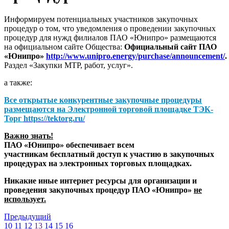
Информируем потенциальных участников закупочных
процедур о том, что уведомления о проведении закупочных
процедур для нужд филиалов ПАО «Юнипро» размещаются
на официальном сайте Общества:
Официальный сайт ПАО
«Юнипро»
http://www.unipro.energy/purchase/announcement/
.
Раздел «Закупки МТР, работ, услуг».
а также:
Все открытые конкурентные закупочные процедуры
размещаются на
Электронной торговой площадке ТЭК-
Торг
https://tektorg.ru/
Важно знать!
ПАО «Юнипро» обеспечивает всем
участникам бесплатный доступ к участию в закупочных
процедурах на электронных торговых площадках.
Никакие иные интернет ресурсы для организации и
проведения закупочных процедур ПАО «Юнипро»
не
использует.
Предыдущий
10
11
12
13
14
15
16