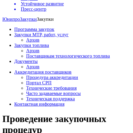
Устойчивое развитие
Пресс-центр
Юнипро
Закупки
Закупки
Программа закупок
Закупки МТР, работ, услуг
Архив
Закупки топлива
Архив
Поставщикам технологического топлива
Документы
Архив
Аккредитация поставщиков
Процедура аккредитации
Портал СРП
Технические требования
Часто задаваемые вопросы
Техническая поддержка
Контактная информация
Проведение закупочных
процедур