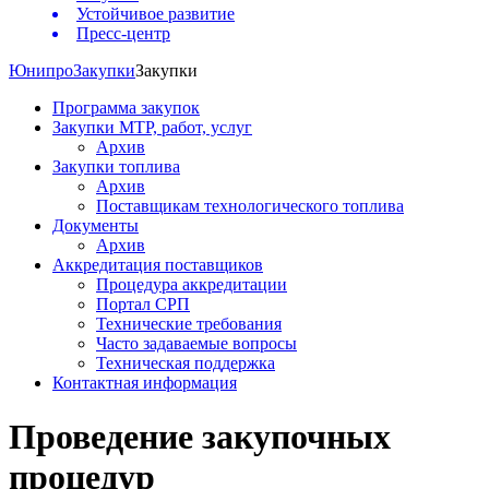
Устойчивое развитие
Пресс-центр
Юнипро
Закупки
Закупки
Программа закупок
Закупки МТР, работ, услуг
Архив
Закупки топлива
Архив
Поставщикам технологического топлива
Документы
Архив
Аккредитация поставщиков
Процедура аккредитации
Портал СРП
Технические требования
Часто задаваемые вопросы
Техническая поддержка
Контактная информация
Проведение закупочных
процедур