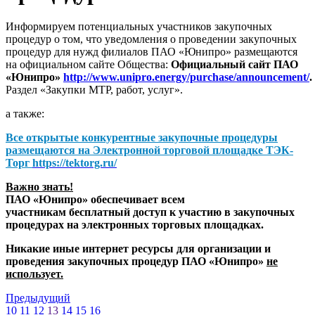
Информируем потенциальных участников закупочных
процедур о том, что уведомления о проведении закупочных
процедур для нужд филиалов ПАО «Юнипро» размещаются
на официальном сайте Общества:
Официальный сайт ПАО
«Юнипро»
http://www.unipro.energy/purchase/announcement/
.
Раздел «Закупки МТР, работ, услуг».
а также:
Все открытые конкурентные закупочные процедуры
размещаются на
Электронной торговой площадке ТЭК-
Торг
https://tektorg.ru/
Важно знать!
ПАО «Юнипро» обеспечивает всем
участникам бесплатный доступ к участию в закупочных
процедурах на электронных торговых площадках.
Никакие иные интернет ресурсы для организации и
проведения закупочных процедур ПАО «Юнипро»
не
использует.
Предыдущий
10
11
12
13
14
15
16