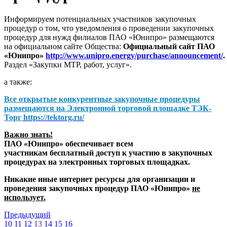
Информируем потенциальных участников закупочных
процедур о том, что уведомления о проведении закупочных
процедур для нужд филиалов ПАО «Юнипро» размещаются
на официальном сайте Общества:
Официальный сайт ПАО
«Юнипро»
http://www.unipro.energy/purchase/announcement/
.
Раздел «Закупки МТР, работ, услуг».
а также:
Все открытые конкурентные закупочные процедуры
размещаются на
Электронной торговой площадке ТЭК-
Торг
https://tektorg.ru/
Важно знать!
ПАО «Юнипро» обеспечивает всем
участникам бесплатный доступ к участию в закупочных
процедурах на электронных торговых площадках.
Никакие иные интернет ресурсы для организации и
проведения закупочных процедур ПАО «Юнипро»
не
использует.
Предыдущий
10
11
12
13
14
15
16