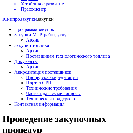
Устойчивое развитие
Пресс-центр
Юнипро
Закупки
Закупки
Программа закупок
Закупки МТР, работ, услуг
Архив
Закупки топлива
Архив
Поставщикам технологического топлива
Документы
Архив
Аккредитация поставщиков
Процедура аккредитации
Портал СРП
Технические требования
Часто задаваемые вопросы
Техническая поддержка
Контактная информация
Проведение закупочных
процедур