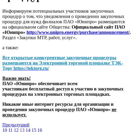
Информируем потенциальных участников закупочных
процедур о том, что уведомления о проведении закупочных
процедур для нужд филиалов ПАО «Юнипро» размещаются
на официальном сайте Общества:
Официальный сайт ПАО
«Юнипро»
http://www.unipro.energy/purchase/announcement/
.
Раздел «Закупки МТР, работ, услуг».
а также:
Все открытые конкурентные закупочные процедуры
размещаются на
Электронной торговой площадке ТЭК-
Торг
https://tektorg.ru/
Важно знать!
ПАО «Юнипро» обеспечивает всем
участникам бесплатный доступ к участию в закупочных
процедурах на электронных торговых площадках.
Никакие иные интернет ресурсы для организации и
проведения закупочных процедур ПАО «Юнипро»
не
использует.
Предыдущий
10
11
12
13
14
15
16