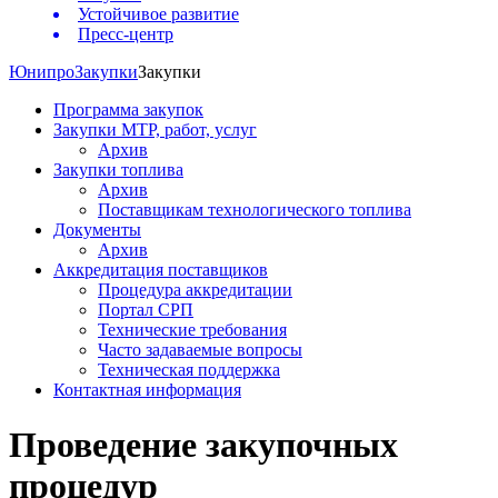
Устойчивое развитие
Пресс-центр
Юнипро
Закупки
Закупки
Программа закупок
Закупки МТР, работ, услуг
Архив
Закупки топлива
Архив
Поставщикам технологического топлива
Документы
Архив
Аккредитация поставщиков
Процедура аккредитации
Портал СРП
Технические требования
Часто задаваемые вопросы
Техническая поддержка
Контактная информация
Проведение закупочных
процедур