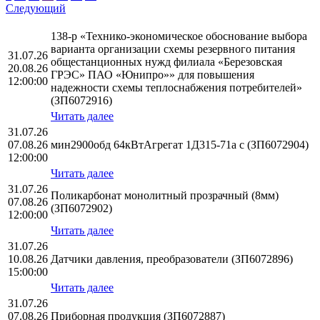
Следующий
138-р «Технико-экономическое обоснование выбора
варианта организации схемы резервного питания
31.07.26
общестанционных нужд филиала «Березовская
20.08.26
ГРЭС» ПАО «Юнипро»» для повышения
12:00:00
надежности схемы теплоснабжения потребителей»
(ЗП6072916)
Читать далее
31.07.26
07.08.26
мин2900обд 64кВтАгрегат 1Д315-71а с (ЗП6072904)
12:00:00
Читать далее
31.07.26
Поликарбонат монолитный прозрачный (8мм)
07.08.26
(ЗП6072902)
12:00:00
Читать далее
31.07.26
10.08.26
Датчики давления, преобразователи (ЗП6072896)
15:00:00
Читать далее
31.07.26
07.08.26
Приборная продукция (ЗП6072887)