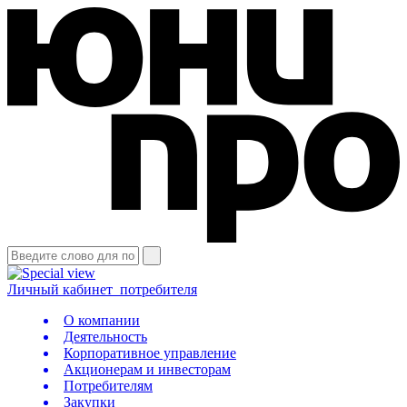
Личный кабинет
потребителя
О компании
Деятельность
Корпоративное управление
Акционерам и инвесторам
Потребителям
Закупки