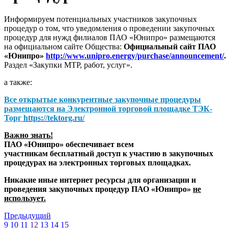
Информируем потенциальных участников закупочных
процедур о том, что уведомления о проведении закупочных
процедур для нужд филиалов ПАО «Юнипро» размещаются
на официальном сайте Общества:
Официальный сайт ПАО
«Юнипро»
http://www.unipro.energy/purchase/announcement/
.
Раздел «Закупки МТР, работ, услуг».
а также:
Все открытые конкурентные закупочные процедуры
размещаются на
Электронной торговой площадке ТЭК-
Торг
https://tektorg.ru/
Важно знать!
ПАО «Юнипро» обеспечивает всем
участникам бесплатный доступ к участию в закупочных
процедурах на электронных торговых площадках.
Никакие иные интернет ресурсы для организации и
проведения закупочных процедур ПАО «Юнипро»
не
использует.
Предыдущий
9
10
11
12
13
14
15