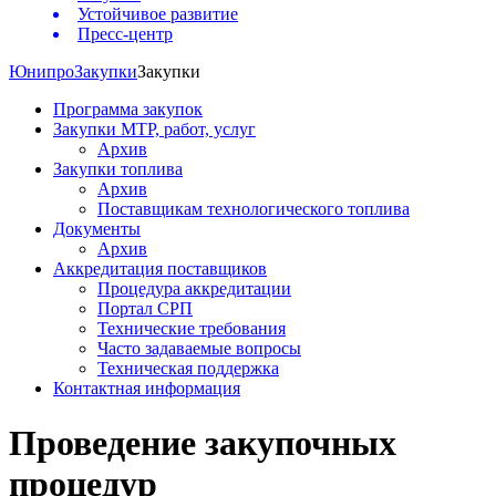
Устойчивое развитие
Пресс-центр
Юнипро
Закупки
Закупки
Программа закупок
Закупки МТР, работ, услуг
Архив
Закупки топлива
Архив
Поставщикам технологического топлива
Документы
Архив
Аккредитация поставщиков
Процедура аккредитации
Портал СРП
Технические требования
Часто задаваемые вопросы
Техническая поддержка
Контактная информация
Проведение закупочных
процедур