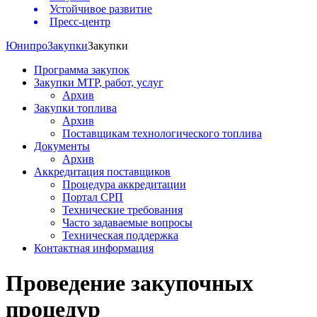
Устойчивое развитие
Пресс-центр
Юнипро
Закупки
Закупки
Программа закупок
Закупки МТР, работ, услуг
Архив
Закупки топлива
Архив
Поставщикам технологического топлива
Документы
Архив
Аккредитация поставщиков
Процедура аккредитации
Портал СРП
Технические требования
Часто задаваемые вопросы
Техническая поддержка
Контактная информация
Проведение закупочных
процедур