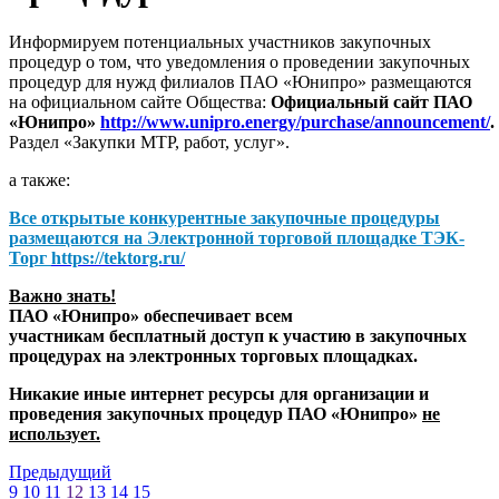
Информируем потенциальных участников закупочных
процедур о том, что уведомления о проведении закупочных
процедур для нужд филиалов ПАО «Юнипро» размещаются
на официальном сайте Общества:
Официальный сайт ПАО
«Юнипро»
http://www.unipro.energy/purchase/announcement/
.
Раздел «Закупки МТР, работ, услуг».
а также:
Все открытые конкурентные закупочные процедуры
размещаются на
Электронной торговой площадке ТЭК-
Торг
https://tektorg.ru/
Важно знать!
ПАО «Юнипро» обеспечивает всем
участникам бесплатный доступ к участию в закупочных
процедурах на электронных торговых площадках.
Никакие иные интернет ресурсы для организации и
проведения закупочных процедур ПАО «Юнипро»
не
использует.
Предыдущий
9
10
11
12
13
14
15