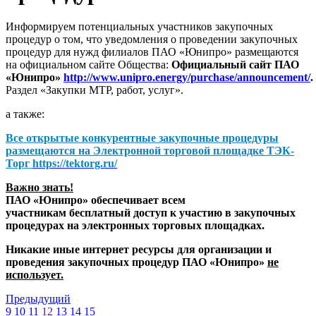
Информируем потенциальных участников закупочных
процедур о том, что уведомления о проведении закупочных
процедур для нужд филиалов ПАО «Юнипро» размещаются
на официальном сайте Общества:
Официальный сайт ПАО
«Юнипро»
http://www.unipro.energy/purchase/announcement/
.
Раздел «Закупки МТР, работ, услуг».
а также:
Все открытые конкурентные закупочные процедуры
размещаются на
Электронной торговой площадке ТЭК-
Торг
https://tektorg.ru/
Важно знать!
ПАО «Юнипро» обеспечивает всем
участникам бесплатный доступ к участию в закупочных
процедурах на электронных торговых площадках.
Никакие иные интернет ресурсы для организации и
проведения закупочных процедур ПАО «Юнипро»
не
использует.
Предыдущий
9
10
11
12
13
14
15