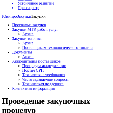
Устойчивое развитие
Пресс-центр
Юнипро
Закупки
Закупки
Программа закупок
Закупки МТР, работ, услуг
Архив
Закупки топлива
Архив
Поставщикам технологического топлива
Документы
Архив
Аккредитация поставщиков
Процедура аккредитации
Портал СРП
Технические требования
Часто задаваемые вопросы
Техническая поддержка
Контактная информация
Проведение закупочных
процедур