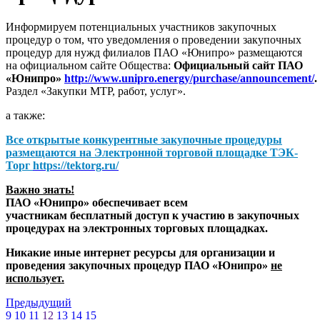
Информируем потенциальных участников закупочных
процедур о том, что уведомления о проведении закупочных
процедур для нужд филиалов ПАО «Юнипро» размещаются
на официальном сайте Общества:
Официальный сайт ПАО
«Юнипро»
http://www.unipro.energy/purchase/announcement/
.
Раздел «Закупки МТР, работ, услуг».
а также:
Все открытые конкурентные закупочные процедуры
размещаются на
Электронной торговой площадке ТЭК-
Торг
https://tektorg.ru/
Важно знать!
ПАО «Юнипро» обеспечивает всем
участникам бесплатный доступ к участию в закупочных
процедурах на электронных торговых площадках.
Никакие иные интернет ресурсы для организации и
проведения закупочных процедур ПАО «Юнипро»
не
использует.
Предыдущий
9
10
11
12
13
14
15