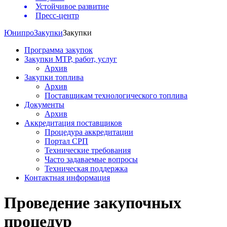
Устойчивое развитие
Пресс-центр
Юнипро
Закупки
Закупки
Программа закупок
Закупки МТР, работ, услуг
Архив
Закупки топлива
Архив
Поставщикам технологического топлива
Документы
Архив
Аккредитация поставщиков
Процедура аккредитации
Портал СРП
Технические требования
Часто задаваемые вопросы
Техническая поддержка
Контактная информация
Проведение закупочных
процедур