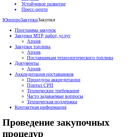
Устойчивое развитие
Пресс-центр
Юнипро
Закупки
Закупки
Программа закупок
Закупки МТР, работ, услуг
Архив
Закупки топлива
Архив
Поставщикам технологического топлива
Документы
Архив
Аккредитация поставщиков
Процедура аккредитации
Портал СРП
Технические требования
Часто задаваемые вопросы
Техническая поддержка
Контактная информация
Проведение закупочных
процедур