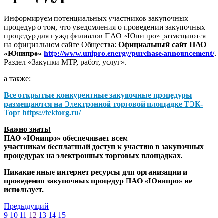
Информируем потенциальных участников закупочных
процедур о том, что уведомления о проведении закупочных
процедур для нужд филиалов ПАО «Юнипро» размещаются
на официальном сайте Общества:
Официальный сайт ПАО
«Юнипро»
http://www.unipro.energy/purchase/announcement/
.
Раздел «Закупки МТР, работ, услуг».
а также:
Все открытые конкурентные закупочные процедуры
размещаются на
Электронной торговой площадке ТЭК-
Торг
https://tektorg.ru/
Важно знать!
ПАО «Юнипро» обеспечивает всем
участникам бесплатный доступ к участию в закупочных
процедурах на электронных торговых площадках.
Никакие иные интернет ресурсы для организации и
проведения закупочных процедур ПАО «Юнипро»
не
использует.
Предыдущий
9
10
11
12
13
14
15