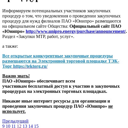
Информируем потенциальных участников закупочных
процедур о том, что уведомления о проведении закупочных
процедур для нужд филиалов ПАО «Юнипро» размещаются
на официальном сайте Общества:
Официальный сайт ПАО
«Юнипро»
http://www.unipro.energy/purchase/announcement/
.
Раздел «Закупки МТР, работ, услуг».
а также:
Все открытые конкурентные закупочные процедуры
размещаются на
Электронной торговой площадке ТЭК-
Торг
https://tektorg.ru/
Важно знать!
ПАО «Юнипро» обеспечивает всем
участникам бесплатный доступ к участию в закупочных
процедурах на электронных торговых площадках.
Никакие иные интернет ресурсы для организации и
проведения закупочных процедур ПАО «Юнипро»
не
использует.
Предыдущий
9
10
11
12
13
14
15