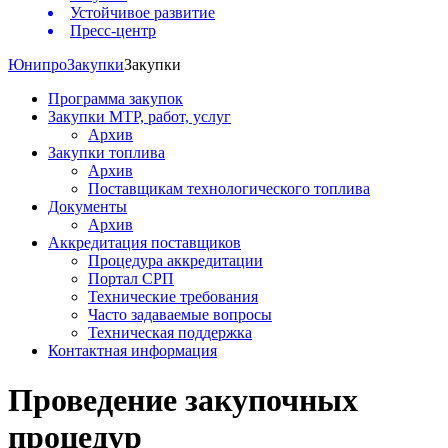
Устойчивое развитие
Пресс-центр
Юнипро
Закупки
Закупки
Программа закупок
Закупки МТР, работ, услуг
Архив
Закупки топлива
Архив
Поставщикам технологического топлива
Документы
Архив
Аккредитация поставщиков
Процедура аккредитации
Портал СРП
Технические требования
Часто задаваемые вопросы
Техническая поддержка
Контактная информация
Проведение закупочных
процедур