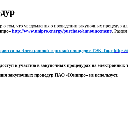
едур
 о том, что уведомления о проведении закупочных процедур 
ипро»
http://www.unipro.energy/purchase/announcement/
.
Раздел
щаются на
Электронной торговой площадке ТЭК-Торг
https:/
оступ к участию в закупочных процедурах на электронных 
дения закупочных процедур ПАО «Юнипро»
не использует.