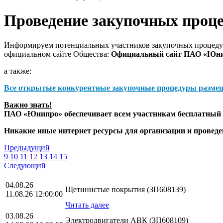
Проведение закупочных проц
Информируем потенциальных участников закупочных процедур
официальном сайте Общества:
Официальный сайт ПАО «Юн
а также:
Все открытые конкурентные закупочные процедуры разме
Важно знать!
ПАО «Юнипро» обеспечивает всем участникам бесплатный д
Никакие иные интернет ресурсы для организации и прове
Предыдущий
9
10
11
12
13
14
15
Следующий
04.08.26
Щетинистые покрытия (ЗП608139)
11.08.26 12:00:00
Читать далее
03.08.26
Электродвигатели АВК (ЗП608109)