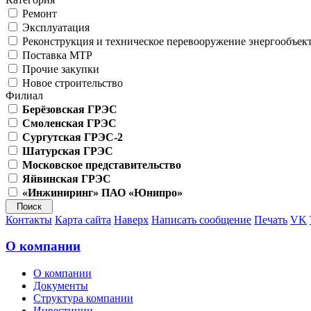
Ремонт
Эксплуатация
Реконструкция и техническое перевооружение энергообъек
Поставка МТР
Прочие закупки
Новое строительство
Филиал
Берёзовская ГРЭС
Смоленская ГРЭС
Сургутская ГРЭС-2
Шатурская ГРЭС
Московское представительство
Яйвинская ГРЭС
«Инжиниринг» ПАО «Юнипро»
Контакты
Карта сайта
Наверх
Написать сообщение
Печать
VK
О компании
О компании
Документы
Структура компании
Инвестиции