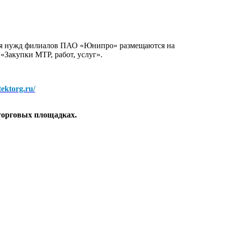
для нужд филиалов ПАО «Юнипро» размещаются на
 «Закупки МТР, работ, услуг».
/tektorg.ru/
торговых площадках.