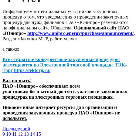
Информируем потенциальных участников закупочных
процедур о том, что уведомления о проведении закупочных
процедур для нужд филиалов ПАО «Юнипро» размещаются
на официальном сайте Общества:
Официальный сайт ПАО
«Юнипро»
http://www.unipro.energy/purchase/announcement/
.
Раздел «Закупки МТР, работ, услуг».
а также:
Все открытые конкурентные закупочные процедуры
размещаются на
Электронной торговой площадке ТЭК-
Торг
https://tektorg.ru/
Важно знать!
ПАО «Юнипро» обеспечивает всем
участникам бесплатный доступ к участию в закупочных
процедурах на электронных торговых площадках.
Никакие иные интернет ресурсы для организации и
проведения закупочных процедур ПАО «Юнипро»
не
использует.
Предыдущий
9
10
11
12
13
14
15