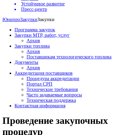
Устойчивое развитие
Пресс-центр
Юнипро
Закупки
Закупки
Программа закупок
Закупки МТР, работ, услуг
Архив
Закупки топлива
Архив
Поставщикам технологического топлива
Документы
Архив
Аккредитация поставщиков
Процедура аккредитации
Портал СРП
Технические требования
Часто задаваемые вопросы
Техническая поддержка
Контактная информация
Проведение закупочных
процедур