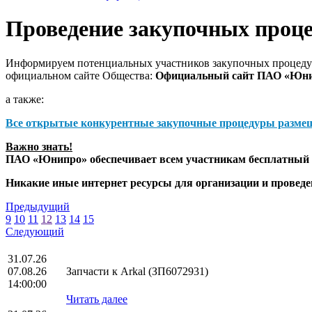
Проведение закупочных проц
Информируем потенциальных участников закупочных процедур
официальном сайте Общества:
Официальный сайт ПАО «Юн
а также:
Все открытые конкурентные закупочные процедуры разме
Важно знать!
ПАО «Юнипро» обеспечивает всем участникам бесплатный д
Никакие иные интернет ресурсы для организации и прове
Предыдущий
9
10
11
12
13
14
15
Следующий
31.07.26
07.08.26
Запчасти к Arkal (ЗП6072931)
14:00:00
Читать далее