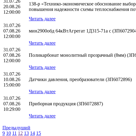
31.07.26
138-р «Технико-экономическое обоснование выбо
20.08.26
повышения надежности схемы теплоснабжения по
12:00:00
Читать далее
31.07.26
07.08.26
мин2900обд 64кВтАгрегат 1Д315-71а с (ЗП607290
12:00:00
Читать далее
31.07.26
07.08.26
Поликарбонат монолитный прозрачный (8мм) (ЗП
12:00:00
Читать далее
31.07.26
10.08.26
Датчики давления, преобразователи (ЗП6072896)
15:00:00
Читать далее
31.07.26
07.08.26
Приборная продукция (ЗП6072887)
10:29:00
Читать далее
Предыдущий
9
10
11
12
13
14
15