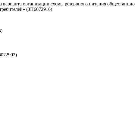
ра варианта организации схемы резервного питания общестан
требителей» (ЗП6072916)
4)
6072902)