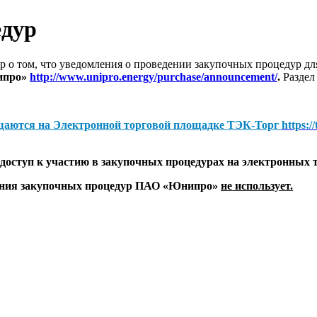
едур
 о том, что уведомления о проведении закупочных процедур 
ипро»
http://www.unipro.energy/purchase/announcement/
.
Раздел
щаются на
Электронной торговой площадке ТЭК-Торг
https:/
оступ к участию в закупочных процедурах на электронных 
дения закупочных процедур ПАО «Юнипро»
не использует.