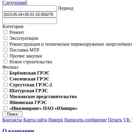
Следующий
Период
Категория
Ремонт
Эксплуатация
Реконструкция и техническое перевооружение энергообъек
Поставка МТР
Прочие закупки
Новое строительство
Филиал
Берёзовская ГРЭС
Смоленская ГРЭС
Сургутская ГРЭС-2
Шатурская ГРЭС
Московское представительство
Яйвинская ГРЭС
«Инжиниринг» ПАО «Юнипро»
Контакты
Карта сайта
Наверх
Написать сообщение
Печать
VK
О компании