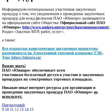
Информируем потенциальных участников закупочных
процедур о том, что уведомления о проведении закупочных
процедур для нужд филиалов ПАО «Юнипро» размещаются
на официальном сайте Общества:
Официальный сайт ПАО
«Юнипро»
http://www.unipro.energy/purchase/announcement/
.
Раздел «Закупки МТР, работ, услуг».
а также:
Все открытые конкурентные закупочные процедуры
размещаются на
Электронной торговой площадке ТЭК-
Торг
https://tektorg.ru/
Важно знать!
ПАО «Юнипро» обеспечивает всем
участникам бесплатный доступ к участию в закупочных
процедурах на электронных торговых площадках.
Никакие иные интернет ресурсы для организации и
проведения закупочных процедур ПАО «Юнипро»
не
использует.
Предыдущий
9
10
11
12
13
14
15