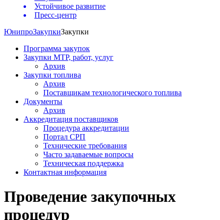
Устойчивое развитие
Пресс-центр
Юнипро
Закупки
Закупки
Программа закупок
Закупки МТР, работ, услуг
Архив
Закупки топлива
Архив
Поставщикам технологического топлива
Документы
Архив
Аккредитация поставщиков
Процедура аккредитации
Портал СРП
Технические требования
Часто задаваемые вопросы
Техническая поддержка
Контактная информация
Проведение закупочных
процедур