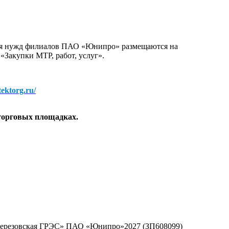
для нужд филиалов ПАО «Юнипро» размещаются на
 «Закупки МТР, работ, услуг».
/tektorg.ru/
торговых площадках.
«Березовская ГРЭС» ПАО «Юнипро»2027 (ЗП608099)