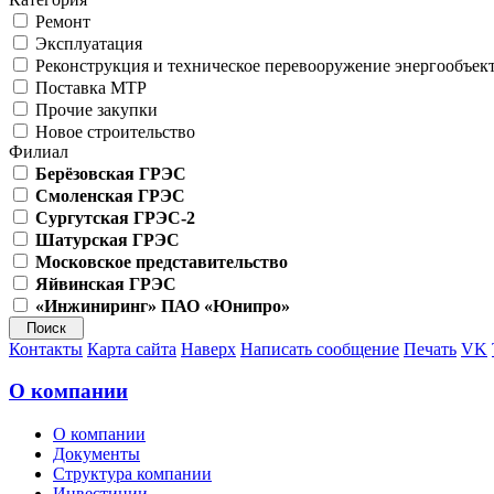
Ремонт
Эксплуатация
Реконструкция и техническое перевооружение энергообъек
Поставка МТР
Прочие закупки
Новое строительство
Филиал
Берёзовская ГРЭС
Смоленская ГРЭС
Сургутская ГРЭС-2
Шатурская ГРЭС
Московское представительство
Яйвинская ГРЭС
«Инжиниринг» ПАО «Юнипро»
Контакты
Карта сайта
Наверх
Написать сообщение
Печать
VK
О компании
О компании
Документы
Структура компании
Инвестиции