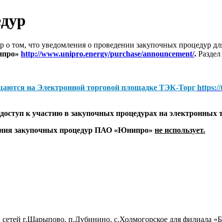
едур
 о том, что уведомления о проведении закупочных процедур 
ипро»
http://www.unipro.energy/purchase/announcement/
.
Раздел
щаются на
Электронной торговой площадке ТЭК-Торг
https:/
оступ к участию в закупочных процедурах на электронных 
дения закупочных процедур ПАО «Юнипро»
не использует.
 сетей г.Шарыпово, п.Дубинино, с.Холмогорское для филиала 