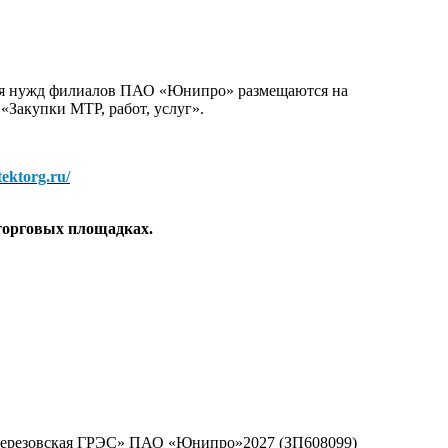
для нужд филиалов ПАО «Юнипро» размещаются на
 «Закупки МТР, работ, услуг».
/tektorg.ru/
торговых площадках.
«Березовская ГРЭС» ПАО «Юнипро»2027 (ЗП608099)