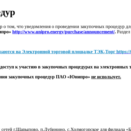
едур
 о том, что уведомления о проведении закупочных процедур 
ипро»
http://www.unipro.energy/purchase/announcement/
.
Раздел
щаются на
Электронной торговой площадке ТЭК-Торг
https:/
оступ к участию в закупочных процедурах на электронных 
дения закупочных процедур ПАО «Юнипро»
не использует.
 сетей г.Шарыпово, п.Дубинино, с.Холмогорское для филиала 