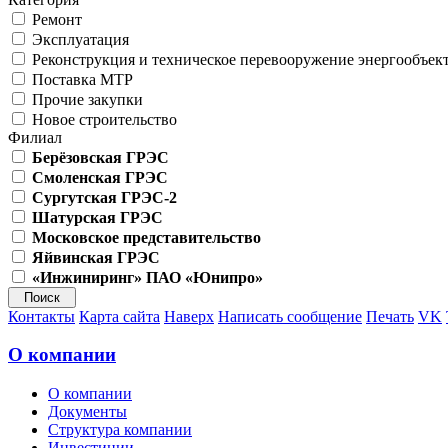
Ремонт
Эксплуатация
Реконструкция и техническое перевооружение энергообъек
Поставка МТР
Прочие закупки
Новое строительство
Филиал
Берёзовская ГРЭС
Смоленская ГРЭС
Сургутская ГРЭС-2
Шатурская ГРЭС
Московское представительство
Яйвинская ГРЭС
«Инжиниринг» ПАО «Юнипро»
Контакты
Карта сайта
Наверх
Написать сообщение
Печать
VK
О компании
О компании
Документы
Структура компании
Инвестиции