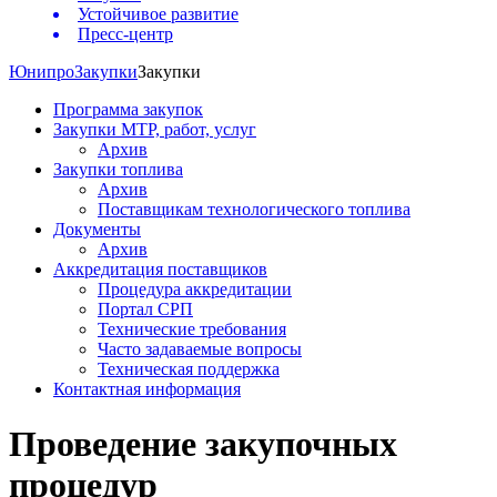
Устойчивое развитие
Пресс-центр
Юнипро
Закупки
Закупки
Программа закупок
Закупки МТР, работ, услуг
Архив
Закупки топлива
Архив
Поставщикам технологического топлива
Документы
Архив
Аккредитация поставщиков
Процедура аккредитации
Портал СРП
Технические требования
Часто задаваемые вопросы
Техническая поддержка
Контактная информация
Проведение закупочных
процедур