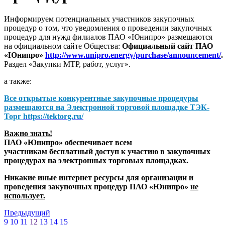
Информируем потенциальных участников закупочных
процедур о том, что уведомления о проведении закупочных
процедур для нужд филиалов ПАО «Юнипро» размещаются
на официальном сайте Общества:
Официальный сайт ПАО
«Юнипро»
http://www.unipro.energy/purchase/announcement/
.
Раздел «Закупки МТР, работ, услуг».
а также:
Все открытые конкурентные закупочные процедуры
размещаются на
Электронной торговой площадке ТЭК-
Торг
https://tektorg.ru/
Важно знать!
ПАО «Юнипро» обеспечивает всем
участникам бесплатный доступ к участию в закупочных
процедурах на электронных торговых площадках.
Никакие иные интернет ресурсы для организации и
проведения закупочных процедур ПАО «Юнипро»
не
использует.
Предыдущий
9
10
11
12
13
14
15