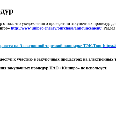
едур
 о том, что уведомления о проведении закупочных процедур 
ипро»
http://www.unipro.energy/purchase/announcement/
.
Раздел
щаются на
Электронной торговой площадке ТЭК-Торг
https:/
оступ к участию в закупочных процедурах на электронных 
дения закупочных процедур ПАО «Юнипро»
не использует.