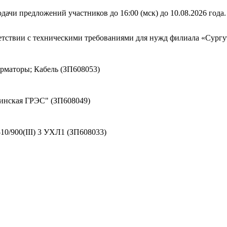
дачи предложений участников до 16:00 (мск) до 10.08.2026 года.
тветствии с техническими требованиями для нужд филиала «Су
маторы; Кабель (ЗП608053)
винская ГРЭС" (ЗП608049)
0/900(III) 3 УХЛ1 (ЗП608033)