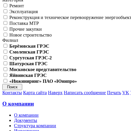
Ремонт
Эксплуатация
Реконструкция и техническое перевооружение энергообъек
Поставка МТР
Прочие закупки
Новое строительство
Филиал
Берёзовская ГРЭС
Смоленская ГРЭС
Сургутская ГРЭС-2
Шатурская ГРЭС
Московское представительство
Яйвинская ГРЭС
«Инжиниринг» ПАО «Юнипро»
Контакты
Карта сайта
Наверх
Написать сообщение
Печать
VK
О компании
О компании
Документы
Структура компании
Инвестиции