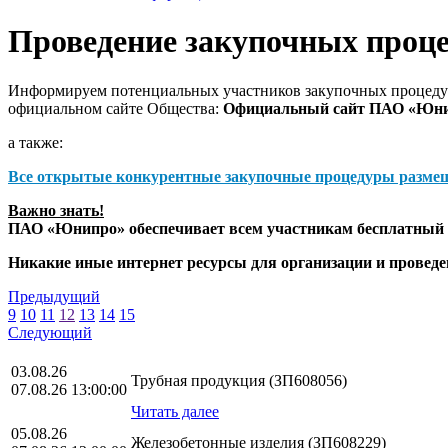
Проведение закупочных проц
Информируем потенциальных участников закупочных процедур
официальном сайте Общества:
Официальный сайт ПАО «Юн
а также:
Все открытые конкурентные закупочные процедуры разме
Важно знать!
ПАО «Юнипро» обеспечивает всем участникам бесплатный д
Никакие иные интернет ресурсы для организации и прове
Предыдущий
9
10
11
12
13
14
15
Следующий
03.08.26
Трубная продукция (ЗП608056)
07.08.26 13:00:00
Читать далее
05.08.26
Железобетонные изделия (ЗП608229)