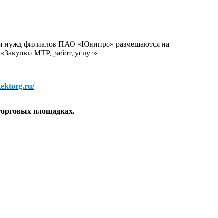
для нужд филиалов ПАО «Юнипро» размещаются на
 «Закупки МТР, работ, услуг».
/tektorg.ru/
торговых площадках.