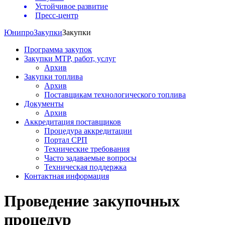
Устойчивое развитие
Пресс-центр
Юнипро
Закупки
Закупки
Программа закупок
Закупки МТР, работ, услуг
Архив
Закупки топлива
Архив
Поставщикам технологического топлива
Документы
Архив
Аккредитация поставщиков
Процедура аккредитации
Портал СРП
Технические требования
Часто задаваемые вопросы
Техническая поддержка
Контактная информация
Проведение закупочных
процедур