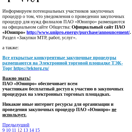
Информируем потенциальных участников закупочных
процедур о том, что уведомления о проведении закупочных
процедур для нужд филиалов ПАО «Юнипро» размещаются
на официальном сайте Общества:
Официальный сайт ПАО
«Юнипро»
http://www.unipro.energy/purchase/announcement/
.
Раздел «Закупки МТР, работ, услуг».
а также:
Все открытые конкурентные закупочные процедуры
размещаются на
Электронной торговой площадке ТЭК-
Торг
https://tektorg.ru/
Важно знать!
ПАО «Юнипро» обеспечивает всем
участникам бесплатный доступ к участию в закупочных
процедурах на электронных торговых площадках.
Никакие иные интернет ресурсы для организации и
проведения закупочных процедур ПАО «Юнипро»
не
использует.
Предыдущий
9
10
11
12
13
14
15