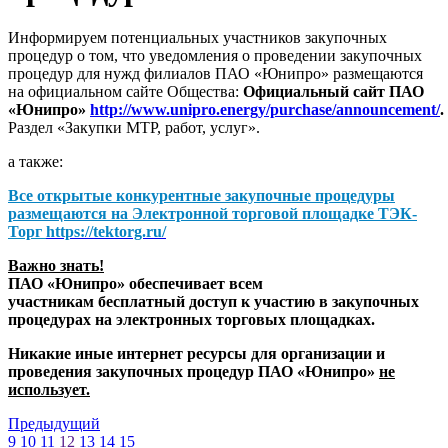
Информируем потенциальных участников закупочных
процедур о том, что уведомления о проведении закупочных
процедур для нужд филиалов ПАО «Юнипро» размещаются
на официальном сайте Общества:
Официальный сайт ПАО
«Юнипро»
http://www.unipro.energy/purchase/announcement/
.
Раздел «Закупки МТР, работ, услуг».
а также:
Все открытые конкурентные закупочные процедуры
размещаются на
Электронной торговой площадке ТЭК-
Торг
https://tektorg.ru/
Важно знать!
ПАО «Юнипро» обеспечивает всем
участникам бесплатный доступ к участию в закупочных
процедурах на электронных торговых площадках.
Никакие иные интернет ресурсы для организации и
проведения закупочных процедур ПАО «Юнипро»
не
использует.
Предыдущий
9
10
11
12
13
14
15