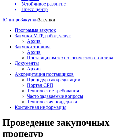
Устойчивое развитие
Пресс-центр
Юнипро
Закупки
Закупки
Программа закупок
Закупки МТР, работ, услуг
Архив
Закупки топлива
Архив
Поставщикам технологического топлива
Документы
Архив
Аккредитация поставщиков
Процедура аккредитации
Портал СРП
Технические требования
Часто задаваемые вопросы
Техническая поддержка
Контактная информация
Проведение закупочных
процедур