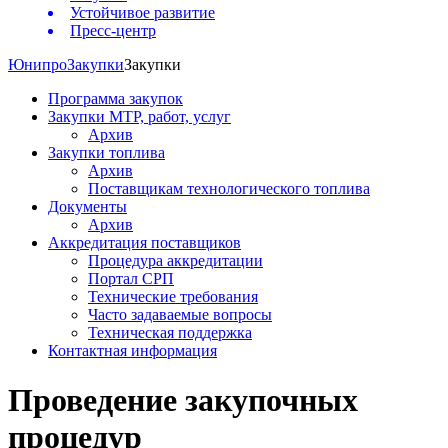
Устойчивое развитие
Пресс-центр
Юнипро
Закупки
Закупки
Программа закупок
Закупки МТР, работ, услуг
Архив
Закупки топлива
Архив
Поставщикам технологического топлива
Документы
Архив
Аккредитация поставщиков
Процедура аккредитации
Портал СРП
Технические требования
Часто задаваемые вопросы
Техническая поддержка
Контактная информация
Проведение закупочных
процедур