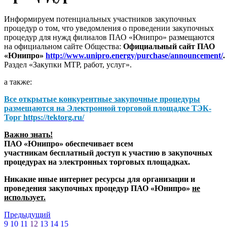
Информируем потенциальных участников закупочных
процедур о том, что уведомления о проведении закупочных
процедур для нужд филиалов ПАО «Юнипро» размещаются
на официальном сайте Общества:
Официальный сайт ПАО
«Юнипро»
http://www.unipro.energy/purchase/announcement/
.
Раздел «Закупки МТР, работ, услуг».
а также:
Все открытые конкурентные закупочные процедуры
размещаются на
Электронной торговой площадке ТЭК-
Торг
https://tektorg.ru/
Важно знать!
ПАО «Юнипро» обеспечивает всем
участникам бесплатный доступ к участию в закупочных
процедурах на электронных торговых площадках.
Никакие иные интернет ресурсы для организации и
проведения закупочных процедур ПАО «Юнипро»
не
использует.
Предыдущий
9
10
11
12
13
14
15