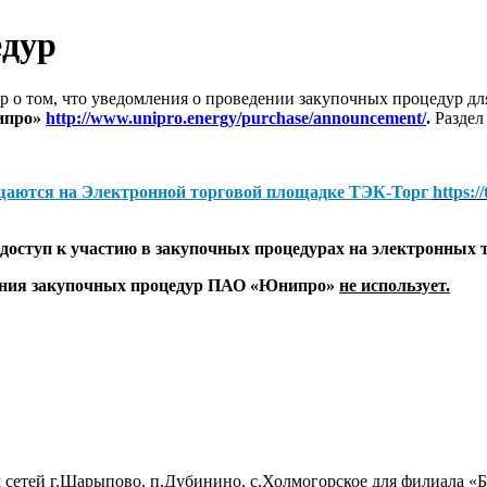
едур
 о том, что уведомления о проведении закупочных процедур 
ипро»
http://www.unipro.energy/purchase/announcement/
.
Раздел
щаются на
Электронной торговой площадке ТЭК-Торг
https:/
оступ к участию в закупочных процедурах на электронных 
дения закупочных процедур ПАО «Юнипро»
не использует.
 сетей г.Шарыпово, п.Дубинино, с.Холмогорское для филиала 