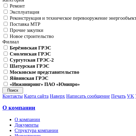
Ремонт
Эксплуатация
Реконструкция и техническое перевооружение энергообъек
Поставка МТР
Прочие закупки
Новое строительство
Филиал
Берёзовская ГРЭС
Смоленская ГРЭС
Сургутская ГРЭС-2
Шатурская ГРЭС
Московское представительство
Яйвинская ГРЭС
«Инжиниринг» ПАО «Юнипро»
Контакты
Карта сайта
Наверх
Написать сообщение
Печать
VK
О компании
О компании
Документы
Структура компании
Инвестиции