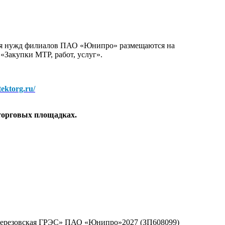
для нужд филиалов ПАО «Юнипро» размещаются на
 «Закупки МТР, работ, услуг».
/tektorg.ru/
торговых площадках.
«Березовская ГРЭС» ПАО «Юнипро»2027 (ЗП608099)