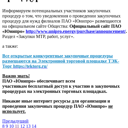
Информируем потенциальных участников закупочных
процедур о том, что уведомления о проведении закупочных
процедур для нужд филиалов ПАО «Юнипро» размещаются
на официальном сайте Общества:
Официальный сайт ПАО
«Юнипро»
http://www.unipro.energy/purchase/announcement/
.
Раздел «Закупки МТР, работ, услуг».
а также:
Все открытые конкурентные закупочные процедуры
размещаются на
Электронной торговой площадке ТЭК-
Торг
https://tektorg.ru/
Важно знать!
ПАО «Юнипро» обеспечивает всем
участникам бесплатный доступ к участию в закупочных
процедурах на электронных торговых площадках.
Никакие иные интернет ресурсы для организации и
проведения закупочных процедур ПАО «Юнипро»
не
использует.
Предыдущий
8
9
10
11
12
13
14