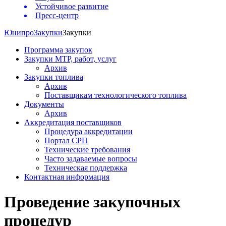
Устойчивое развитие
Пресс-центр
Юнипро
Закупки
Закупки
Программа закупок
Закупки МТР, работ, услуг
Архив
Закупки топлива
Архив
Поставщикам технологического топлива
Документы
Архив
Аккредитация поставщиков
Процедура аккредитации
Портал СРП
Технические требования
Часто задаваемые вопросы
Техническая поддержка
Контактная информация
Проведение закупочных
процедур