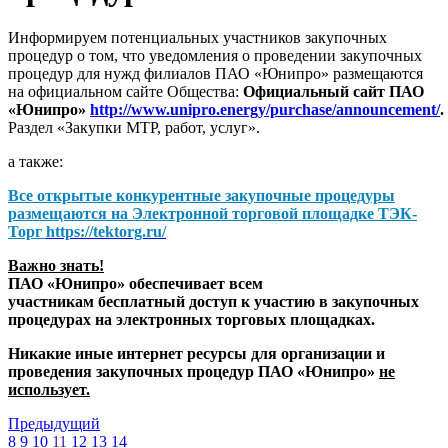
Информируем потенциальных участников закупочных
процедур о том, что уведомления о проведении закупочных
процедур для нужд филиалов ПАО «Юнипро» размещаются
на официальном сайте Общества:
Официальный сайт ПАО
«Юнипро»
http://www.unipro.energy/purchase/announcement/
.
Раздел «Закупки МТР, работ, услуг».
а также:
Все открытые конкурентные закупочные процедуры
размещаются на
Электронной торговой площадке ТЭК-
Торг
https://tektorg.ru/
Важно знать!
ПАО «Юнипро» обеспечивает всем
участникам бесплатный доступ к участию в закупочных
процедурах на электронных торговых площадках.
Никакие иные интернет ресурсы для организации и
проведения закупочных процедур ПАО «Юнипро»
не
использует.
Предыдущий
8
9
10
11
12
13
14