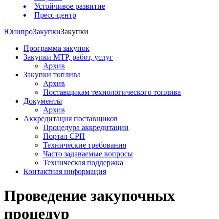
Устойчивое развитие
Пресс-центр
Юнипро
Закупки
Закупки
Программа закупок
Закупки МТР, работ, услуг
Архив
Закупки топлива
Архив
Поставщикам технологического топлива
Документы
Архив
Аккредитация поставщиков
Процедура аккредитации
Портал СРП
Технические требования
Часто задаваемые вопросы
Техническая поддержка
Контактная информация
Проведение закупочных
процедур