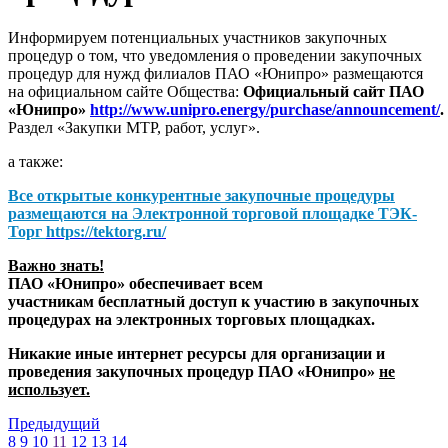
Информируем потенциальных участников закупочных
процедур о том, что уведомления о проведении закупочных
процедур для нужд филиалов ПАО «Юнипро» размещаются
на официальном сайте Общества:
Официальный сайт ПАО
«Юнипро»
http://www.unipro.energy/purchase/announcement/
.
Раздел «Закупки МТР, работ, услуг».
а также:
Все открытые конкурентные закупочные процедуры
размещаются на
Электронной торговой площадке ТЭК-
Торг
https://tektorg.ru/
Важно знать!
ПАО «Юнипро» обеспечивает всем
участникам бесплатный доступ к участию в закупочных
процедурах на электронных торговых площадках.
Никакие иные интернет ресурсы для организации и
проведения закупочных процедур ПАО «Юнипро»
не
использует.
Предыдущий
8
9
10
11
12
13
14