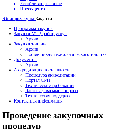
Устойчивое развитие
Пресс-центр
Юнипро
Закупки
Закупки
Программа закупок
Закупки МТР, работ, услуг
Архив
Закупки топлива
Архив
Поставщикам технологического топлива
Документы
Архив
Аккредитация поставщиков
Процедура аккредитации
Портал СРП
Технические требования
Часто задаваемые вопросы
Техническая поддержка
Контактная информация
Проведение закупочных
процедур