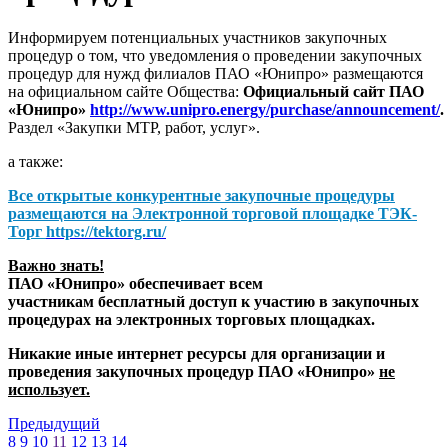
Информируем потенциальных участников закупочных
процедур о том, что уведомления о проведении закупочных
процедур для нужд филиалов ПАО «Юнипро» размещаются
на официальном сайте Общества:
Официальный сайт ПАО
«Юнипро»
http://www.unipro.energy/purchase/announcement/
.
Раздел «Закупки МТР, работ, услуг».
а также:
Все открытые конкурентные закупочные процедуры
размещаются на
Электронной торговой площадке ТЭК-
Торг
https://tektorg.ru/
Важно знать!
ПАО «Юнипро» обеспечивает всем
участникам бесплатный доступ к участию в закупочных
процедурах на электронных торговых площадках.
Никакие иные интернет ресурсы для организации и
проведения закупочных процедур ПАО «Юнипро»
не
использует.
Предыдущий
8
9
10
11
12
13
14