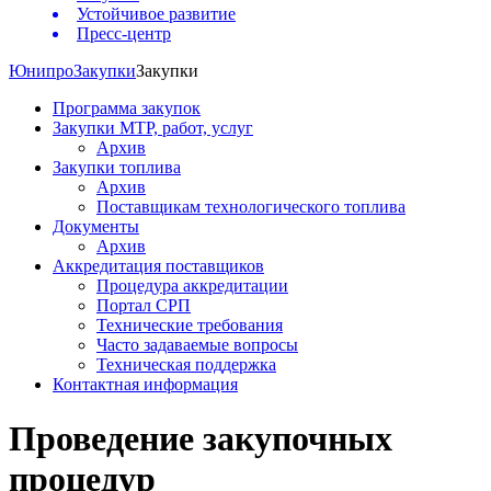
Устойчивое развитие
Пресс-центр
Юнипро
Закупки
Закупки
Программа закупок
Закупки МТР, работ, услуг
Архив
Закупки топлива
Архив
Поставщикам технологического топлива
Документы
Архив
Аккредитация поставщиков
Процедура аккредитации
Портал СРП
Технические требования
Часто задаваемые вопросы
Техническая поддержка
Контактная информация
Проведение закупочных
процедур