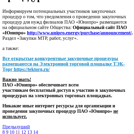
Информируем потенциальных участников закупочных
процедур о том, что уведомления о проведении закупочных
процедур для нужд филиалов ПАО «Юнипро» размещаются
на официальном сайте Общества:
Официальный сайт ПАО
«Юнипро»
http://www.unipro.energy/purchase/announcement/
.
Раздел «Закупки МТР, работ, услуг».
а также:
Все открытые конкурентные закупочные процедуры
размещаются на
Электронной торговой площадке ТЭК-
Торг
https://tektorg.ru/
Важно знать!
ПАО «Юнипро» обеспечивает всем
участникам бесплатный доступ к участию в закупочных
процедурах на электронных торговых площадках.
Никакие иные интернет ресурсы для организации и
проведения закупочных процедур ПАО «Юнипро»
не
использует.
Предыдущий
8
9
10
11
12
13
14