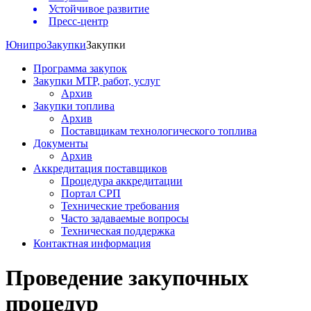
Устойчивое развитие
Пресс-центр
Юнипро
Закупки
Закупки
Программа закупок
Закупки МТР, работ, услуг
Архив
Закупки топлива
Архив
Поставщикам технологического топлива
Документы
Архив
Аккредитация поставщиков
Процедура аккредитации
Портал СРП
Технические требования
Часто задаваемые вопросы
Техническая поддержка
Контактная информация
Проведение закупочных
процедур