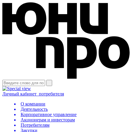
Личный кабинет
потребителя
О компании
Деятельность
Корпоративное управление
Акционерам и инвесторам
Потребителям
Закупки