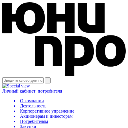
Личный кабинет
потребителя
О компании
Деятельность
Корпоративное управление
Акционерам и инвесторам
Потребителям
Закупки