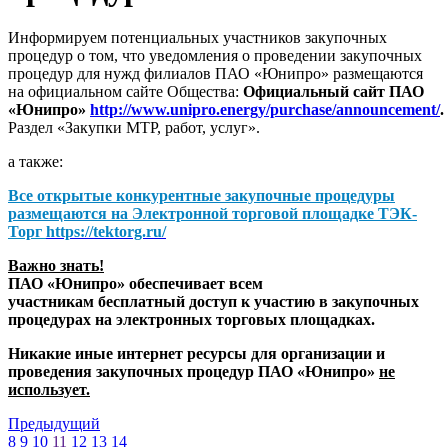
Информируем потенциальных участников закупочных
процедур о том, что уведомления о проведении закупочных
процедур для нужд филиалов ПАО «Юнипро» размещаются
на официальном сайте Общества:
Официальный сайт ПАО
«Юнипро»
http://www.unipro.energy/purchase/announcement/
.
Раздел «Закупки МТР, работ, услуг».
а также:
Все открытые конкурентные закупочные процедуры
размещаются на
Электронной торговой площадке ТЭК-
Торг
https://tektorg.ru/
Важно знать!
ПАО «Юнипро» обеспечивает всем
участникам бесплатный доступ к участию в закупочных
процедурах на электронных торговых площадках.
Никакие иные интернет ресурсы для организации и
проведения закупочных процедур ПАО «Юнипро»
не
использует.
Предыдущий
8
9
10
11
12
13
14