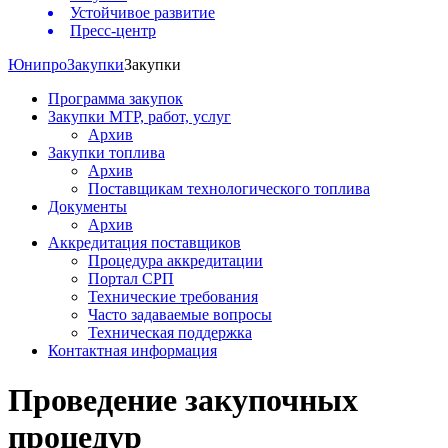
Устойчивое развитие
Пресс-центр
Юнипро
Закупки
Закупки
Программа закупок
Закупки МТР, работ, услуг
Архив
Закупки топлива
Архив
Поставщикам технологического топлива
Документы
Архив
Аккредитация поставщиков
Процедура аккредитации
Портал СРП
Технические требования
Часто задаваемые вопросы
Техническая поддержка
Контактная информация
Проведение закупочных
процедур