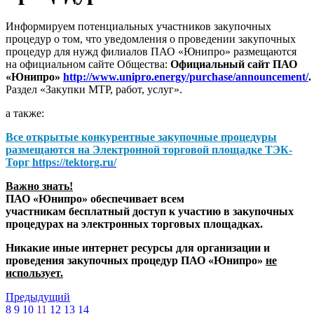
Информируем потенциальных участников закупочных
процедур о том, что уведомления о проведении закупочных
процедур для нужд филиалов ПАО «Юнипро» размещаются
на официальном сайте Общества:
Официальный сайт ПАО
«Юнипро»
http://www.unipro.energy/purchase/announcement/
.
Раздел «Закупки МТР, работ, услуг».
а также:
Все открытые конкурентные закупочные процедуры
размещаются на
Электронной торговой площадке ТЭК-
Торг
https://tektorg.ru/
Важно знать!
ПАО «Юнипро» обеспечивает всем
участникам бесплатный доступ к участию в закупочных
процедурах на электронных торговых площадках.
Никакие иные интернет ресурсы для организации и
проведения закупочных процедур ПАО «Юнипро»
не
использует.
Предыдущий
8
9
10
11
12
13
14