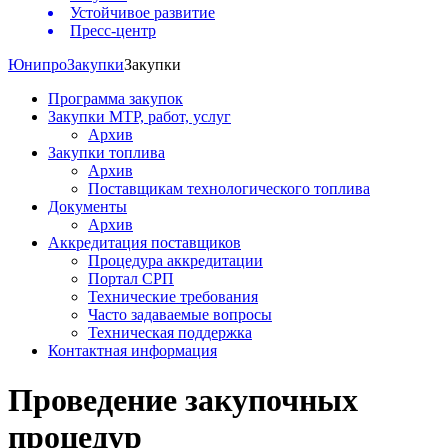
Устойчивое развитие
Пресс-центр
Юнипро
Закупки
Закупки
Программа закупок
Закупки МТР, работ, услуг
Архив
Закупки топлива
Архив
Поставщикам технологического топлива
Документы
Архив
Аккредитация поставщиков
Процедура аккредитации
Портал СРП
Технические требования
Часто задаваемые вопросы
Техническая поддержка
Контактная информация
Проведение закупочных
процедур