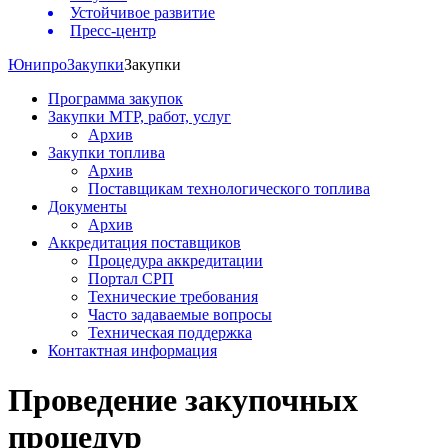
Устойчивое развитие
Пресс-центр
Юнипро
Закупки
Закупки
Программа закупок
Закупки МТР, работ, услуг
Архив
Закупки топлива
Архив
Поставщикам технологического топлива
Документы
Архив
Аккредитация поставщиков
Процедура аккредитации
Портал СРП
Технические требования
Часто задаваемые вопросы
Техническая поддержка
Контактная информация
Проведение закупочных
процедур