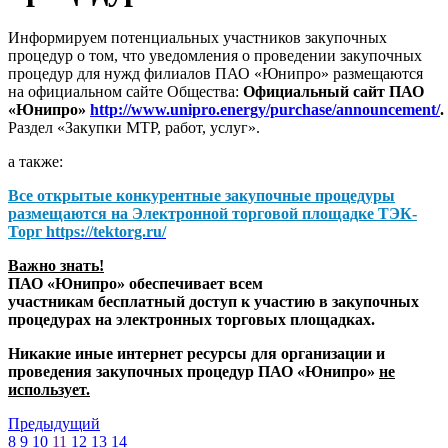
Информируем потенциальных участников закупочных
процедур о том, что уведомления о проведении закупочных
процедур для нужд филиалов ПАО «Юнипро» размещаются
на официальном сайте Общества:
Официальный сайт ПАО
«Юнипро»
http://www.unipro.energy/purchase/announcement/
.
Раздел «Закупки МТР, работ, услуг».
а также:
Все открытые конкурентные закупочные процедуры
размещаются на
Электронной торговой площадке ТЭК-
Торг
https://tektorg.ru/
Важно знать!
ПАО «Юнипро» обеспечивает всем
участникам бесплатный доступ к участию в закупочных
процедурах на электронных торговых площадках.
Никакие иные интернет ресурсы для организации и
проведения закупочных процедур ПАО «Юнипро»
не
использует.
Предыдущий
8
9
10
11
12
13
14