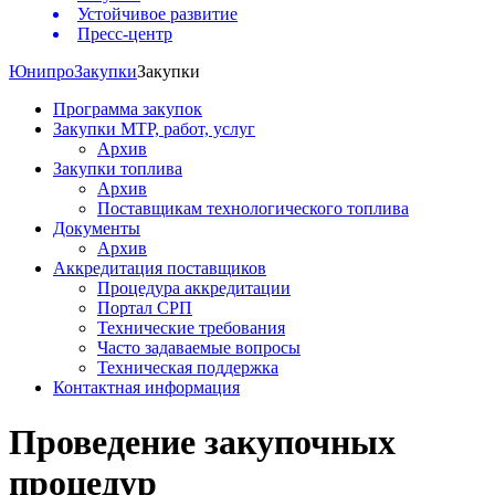
Устойчивое развитие
Пресс-центр
Юнипро
Закупки
Закупки
Программа закупок
Закупки МТР, работ, услуг
Архив
Закупки топлива
Архив
Поставщикам технологического топлива
Документы
Архив
Аккредитация поставщиков
Процедура аккредитации
Портал СРП
Технические требования
Часто задаваемые вопросы
Техническая поддержка
Контактная информация
Проведение закупочных
процедур