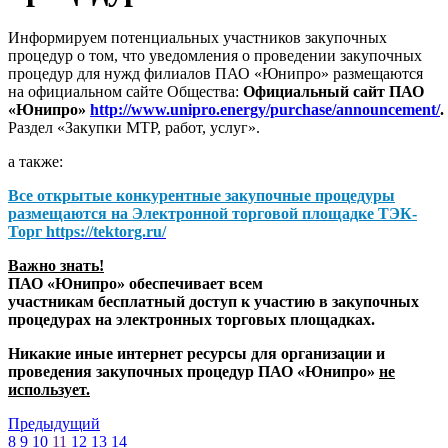
Информируем потенциальных участников закупочных
процедур о том, что уведомления о проведении закупочных
процедур для нужд филиалов ПАО «Юнипро» размещаются
на официальном сайте Общества:
Официальный сайт ПАО
«Юнипро»
http://www.unipro.energy/purchase/announcement/
.
Раздел «Закупки МТР, работ, услуг».
а также:
Все открытые конкурентные закупочные процедуры
размещаются на
Электронной торговой площадке ТЭК-
Торг
https://tektorg.ru/
Важно знать!
ПАО «Юнипро» обеспечивает всем
участникам бесплатный доступ к участию в закупочных
процедурах на электронных торговых площадках.
Никакие иные интернет ресурсы для организации и
проведения закупочных процедур ПАО «Юнипро»
не
использует.
Предыдущий
8
9
10
11
12
13
14