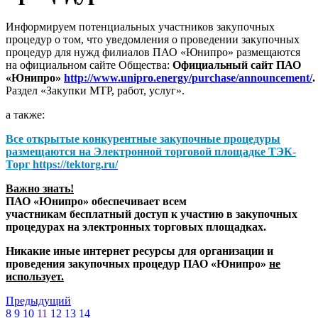
Информируем потенциальных участников закупочных
процедур о том, что уведомления о проведении закупочных
процедур для нужд филиалов ПАО «Юнипро» размещаются
на официальном сайте Общества:
Официальный сайт ПАО
«Юнипро»
http://www.unipro.energy/purchase/announcement/
.
Раздел «Закупки МТР, работ, услуг».
а также:
Все открытые конкурентные закупочные процедуры
размещаются на
Электронной торговой площадке ТЭК-
Торг
https://tektorg.ru/
Важно знать!
ПАО «Юнипро» обеспечивает всем
участникам бесплатный доступ к участию в закупочных
процедурах на электронных торговых площадках.
Никакие иные интернет ресурсы для организации и
проведения закупочных процедур ПАО «Юнипро»
не
использует.
Предыдущий
8
9
10
11
12
13
14