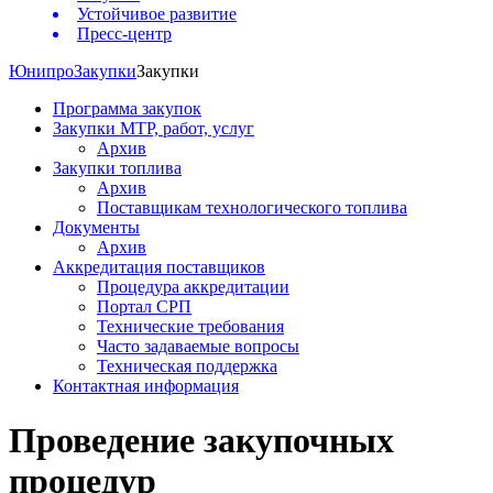
Устойчивое развитие
Пресс-центр
Юнипро
Закупки
Закупки
Программа закупок
Закупки МТР, работ, услуг
Архив
Закупки топлива
Архив
Поставщикам технологического топлива
Документы
Архив
Аккредитация поставщиков
Процедура аккредитации
Портал СРП
Технические требования
Часто задаваемые вопросы
Техническая поддержка
Контактная информация
Проведение закупочных
процедур