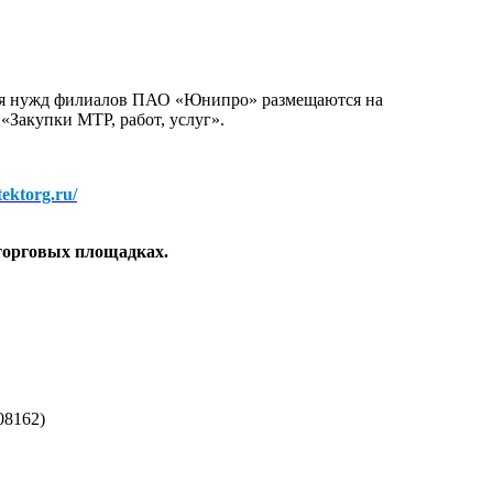
для нужд филиалов ПАО «Юнипро» размещаются на
 «Закупки МТР, работ, услуг».
/tektorg.ru/
торговых площадках.
08162)