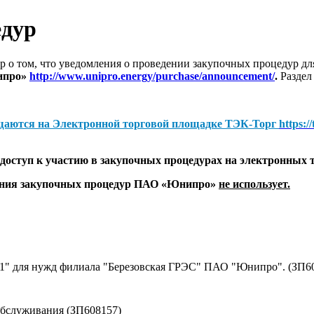
едур
 о том, что уведомления о проведении закупочных процедур 
ипро»
http://www.unipro.energy/purchase/announcement/
.
Раздел
щаются на
Электронной торговой площадке ТЭК-Торг
https:/
оступ к участию в закупочных процедурах на электронных 
дения закупочных процедур ПАО «Юнипро»
не использует.
№1" для нужд филиала "Березовская ГРЭС" ПАО "Юнипро". (ЗП6
обслуживания (ЗП608157)