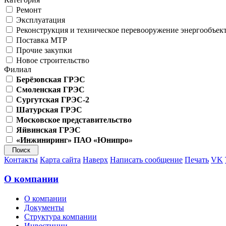
Ремонт
Эксплуатация
Реконструкция и техническое перевооружение энергообъек
Поставка МТР
Прочие закупки
Новое строительство
Филиал
Берёзовская ГРЭС
Смоленская ГРЭС
Сургутская ГРЭС-2
Шатурская ГРЭС
Московское представительство
Яйвинская ГРЭС
«Инжиниринг» ПАО «Юнипро»
Контакты
Карта сайта
Наверх
Написать сообщение
Печать
VK
О компании
О компании
Документы
Структура компании
Инвестиции