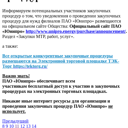
Информируем потенциальных участников закупочных
процедур о том, что уведомления о проведении закупочных
процедур для нужд филиалов ПАО «Юнипро» размещаются
на официальном сайте Общества:
Официальный сайт ПАО
«Юнипро»
http://www.unipro.energy/purchase/announcement/
.
Раздел «Закупки МТР, работ, услуг».
а также:
Все открытые конкурентные закупочные процедуры
размещаются на
Электронной торговой площадке ТЭК-
Торг
https://tektorg.ru/
Важно знать!
ПАО «Юнипро» обеспечивает всем
участникам бесплатный доступ к участию в закупочных
процедурах на электронных торговых площадках.
Никакие иные интернет ресурсы для организации и
проведения закупочных процедур ПАО «Юнипро»
не
использует.
Предыдущий
8
9
10
11
12
13
14