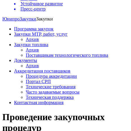
Устойчивое развитие
Пресс-центр
Юнипро
Закупки
Закупки
Программа закупок
Закупки МТР, работ, услуг
Архив
Закупки топлива
Архив
Поставщикам технологического топлива
Документы
Архив
Аккредитация поставщиков
Процедура аккредитации
Портал СРП
Технические требования
Часто задаваемые вопросы
Техническая поддержка
Контактная информация
Проведение закупочных
процедур