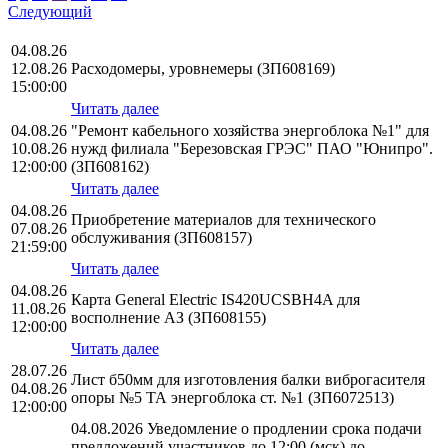
Следующий
04.08.26
12.08.26
Расходомеры, уровнемеры (ЗП608169)
15:00:00
Читать далее
04.08.26
"Ремонт кабельного хозяйства энергоблока №1" для
10.08.26
нужд филиала "Березовская ГРЭС" ПАО "Юнипро".
12:00:00
(ЗП608162)
Читать далее
04.08.26
Приобретение материалов для технического
07.08.26
обслуживания (ЗП608157)
21:59:00
Читать далее
04.08.26
Карта General Electric IS420UCSBH4A для
11.08.26
восполнение АЗ (ЗП608155)
12:00:00
Читать далее
28.07.26
Лист б50мм для изготовления балки виброгасителя
04.08.26
опоры №5 ТА энергоблока ст. №1 (ЗП6072513)
12:00:00
04.08.2026 Уведомление о продлении срока подачи
предложений участников до 12:00 (мск) до