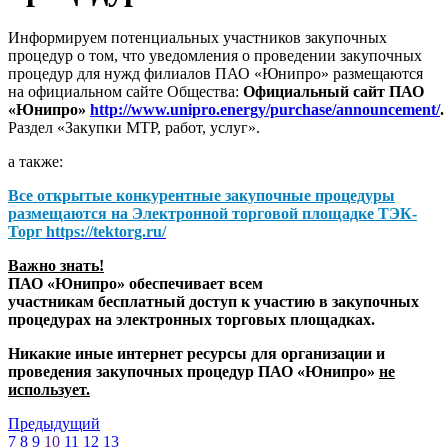
Информируем потенциальных участников закупочных
процедур о том, что уведомления о проведении закупочных
процедур для нужд филиалов ПАО «Юнипро» размещаются
на официальном сайте Общества:
Официальный сайт ПАО
«Юнипро»
http://www.unipro.energy/purchase/announcement/
.
Раздел «Закупки МТР, работ, услуг».
а также:
Все открытые конкурентные закупочные процедуры
размещаются на
Электронной торговой площадке ТЭК-
Торг
https://tektorg.ru/
Важно знать!
ПАО «Юнипро» обеспечивает всем
участникам бесплатный доступ к участию в закупочных
процедурах на электронных торговых площадках.
Никакие иные интернет ресурсы для организации и
проведения закупочных процедур ПАО «Юнипро»
не
использует.
Предыдущий
7
8
9
10
11
12
13