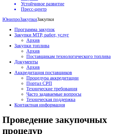
Устойчивое развитие
Пресс-центр
Юнипро
Закупки
Закупки
Программа закупок
Закупки МТР, работ, услуг
Архив
Закупки топлива
Архив
Поставщикам технологического топлива
Документы
Архив
Аккредитация поставщиков
Процедура аккредитации
Портал СРП
Технические требования
Часто задаваемые вопросы
Техническая поддержка
Контактная информация
Проведение закупочных
процедур