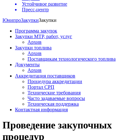
Устойчивое развитие
Пресс-центр
Юнипро
Закупки
Закупки
Программа закупок
Закупки МТР, работ, услуг
Архив
Закупки топлива
Архив
Поставщикам технологического топлива
Документы
Архив
Аккредитация поставщиков
Процедура аккредитации
Портал СРП
Технические требования
Часто задаваемые вопросы
Техническая поддержка
Контактная информация
Проведение закупочных
процедур