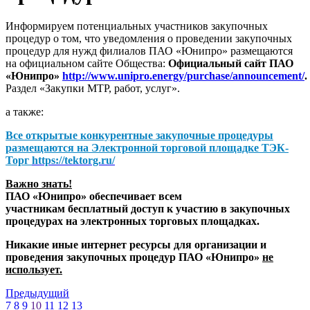
Информируем потенциальных участников закупочных
процедур о том, что уведомления о проведении закупочных
процедур для нужд филиалов ПАО «Юнипро» размещаются
на официальном сайте Общества:
Официальный сайт ПАО
«Юнипро»
http://www.unipro.energy/purchase/announcement/
.
Раздел «Закупки МТР, работ, услуг».
а также:
Все открытые конкурентные закупочные процедуры
размещаются на
Электронной торговой площадке ТЭК-
Торг
https://tektorg.ru/
Важно знать!
ПАО «Юнипро» обеспечивает всем
участникам бесплатный доступ к участию в закупочных
процедурах на электронных торговых площадках.
Никакие иные интернет ресурсы для организации и
проведения закупочных процедур ПАО «Юнипро»
не
использует.
Предыдущий
7
8
9
10
11
12
13