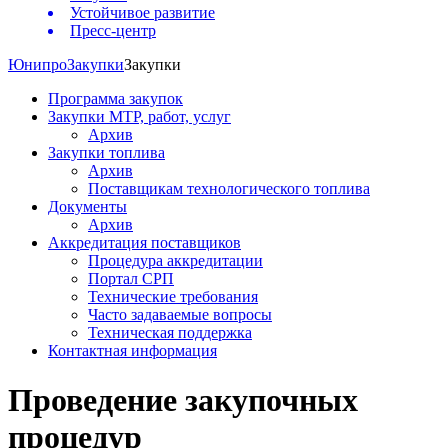
Устойчивое развитие
Пресс-центр
Юнипро
Закупки
Закупки
Программа закупок
Закупки МТР, работ, услуг
Архив
Закупки топлива
Архив
Поставщикам технологического топлива
Документы
Архив
Аккредитация поставщиков
Процедура аккредитации
Портал СРП
Технические требования
Часто задаваемые вопросы
Техническая поддержка
Контактная информация
Проведение закупочных
процедур