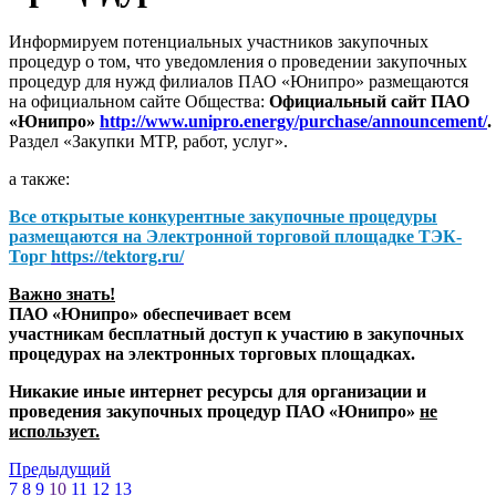
Информируем потенциальных участников закупочных
процедур о том, что уведомления о проведении закупочных
процедур для нужд филиалов ПАО «Юнипро» размещаются
на официальном сайте Общества:
Официальный сайт ПАО
«Юнипро»
http://www.unipro.energy/purchase/announcement/
.
Раздел «Закупки МТР, работ, услуг».
а также:
Все открытые конкурентные закупочные процедуры
размещаются на
Электронной торговой площадке ТЭК-
Торг
https://tektorg.ru/
Важно знать!
ПАО «Юнипро» обеспечивает всем
участникам бесплатный доступ к участию в закупочных
процедурах на электронных торговых площадках.
Никакие иные интернет ресурсы для организации и
проведения закупочных процедур ПАО «Юнипро»
не
использует.
Предыдущий
7
8
9
10
11
12
13