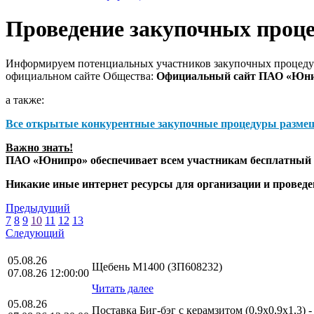
Проведение закупочных проц
Информируем потенциальных участников закупочных процедур
официальном сайте Общества:
Официальный сайт ПАО «Юн
а также:
Все открытые конкурентные закупочные процедуры разме
Важно знать!
ПАО «Юнипро» обеспечивает всем участникам бесплатный д
Никакие иные интернет ресурсы для организации и прове
Предыдущий
7
8
9
10
11
12
13
Следующий
05.08.26
Щебень М1400 (ЗП608232)
07.08.26 12:00:00
Читать далее
05.08.26
Поставка Биг-бэг с керамзитом (0,9х0,9х1,3) 