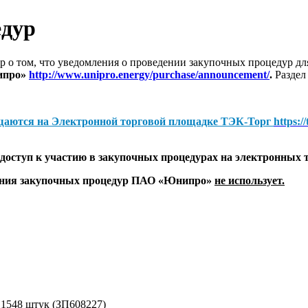
едур
 о том, что уведомления о проведении закупочных процедур 
ипро»
http://www.unipro.energy/purchase/announcement/
.
Раздел
щаются на
Электронной торговой площадке ТЭК-Торг
https:/
оступ к участию в закупочных процедурах на электронных 
дения закупочных процедур ПАО «Юнипро»
не использует.
- 1548 штук (ЗП608227)