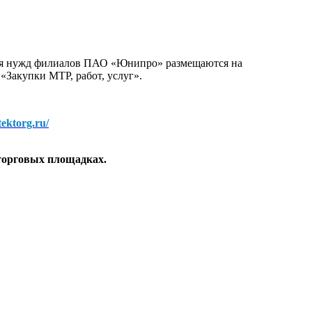
для нужд филиалов ПАО «Юнипро» размещаются на
 «Закупки МТР, работ, услуг».
/tektorg.ru/
торговых площадках.