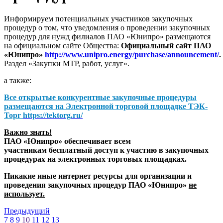
Информируем потенциальных участников закупочных
процедур о том, что уведомления о проведении закупочных
процедур для нужд филиалов ПАО «Юнипро» размещаются
на официальном сайте Общества:
Официальный сайт ПАО
«Юнипро»
http://www.unipro.energy/purchase/announcement/
.
Раздел «Закупки МТР, работ, услуг».
а также:
Все открытые конкурентные закупочные процедуры
размещаются на
Электронной торговой площадке ТЭК-
Торг
https://tektorg.ru/
Важно знать!
ПАО «Юнипро» обеспечивает всем
участникам бесплатный доступ к участию в закупочных
процедурах на электронных торговых площадках.
Никакие иные интернет ресурсы для организации и
проведения закупочных процедур ПАО «Юнипро»
не
использует.
Предыдущий
7
8
9
10
11
12
13