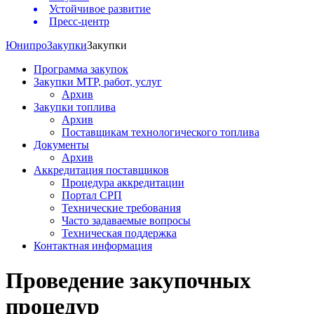
Устойчивое развитие
Пресс-центр
Юнипро
Закупки
Закупки
Программа закупок
Закупки МТР, работ, услуг
Архив
Закупки топлива
Архив
Поставщикам технологического топлива
Документы
Архив
Аккредитация поставщиков
Процедура аккредитации
Портал СРП
Технические требования
Часто задаваемые вопросы
Техническая поддержка
Контактная информация
Проведение закупочных
процедур