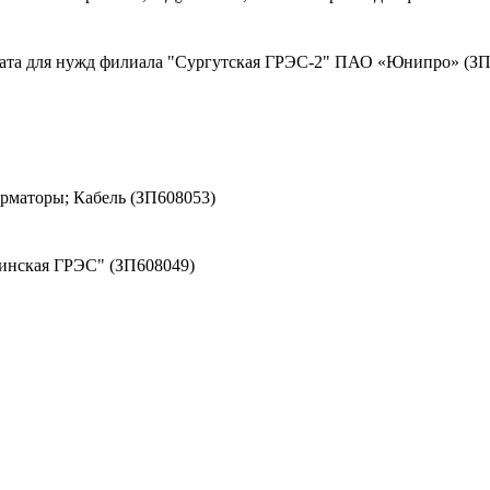
ката для нужд филиала "Сургутская ГРЭС-2" ПАО «Юнипро» (ЗП
маторы; Кабель (ЗП608053)
винская ГРЭС" (ЗП608049)