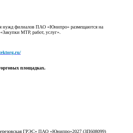
для нужд филиалов ПАО «Юнипро» размещаются на
 «Закупки МТР, работ, услуг».
/tektorg.ru/
торговых площадках.
«Березовская ГРЭС» ПАО «Юнипро»2027 (ЗП608099)