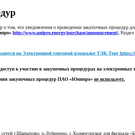
едур
 о том, что уведомления о проведении закупочных процедур 
ипро»
http://www.unipro.energy/purchase/announcement/
.
Раздел
щаются на
Электронной торговой площадке ТЭК-Торг
https:/
оступ к участию в закупочных процедурах на электронных 
дения закупочных процедур ПАО «Юнипро»
не использует.
 сетей г.Шарыпово, п.Дубинино, с.Холмогорское для филиала 