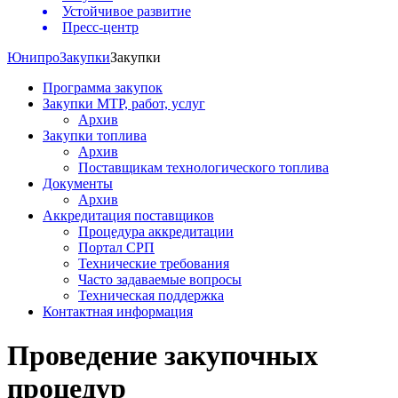
Устойчивое развитие
Пресс-центр
Юнипро
Закупки
Закупки
Программа закупок
Закупки МТР, работ, услуг
Архив
Закупки топлива
Архив
Поставщикам технологического топлива
Документы
Архив
Аккредитация поставщиков
Процедура аккредитации
Портал СРП
Технические требования
Часто задаваемые вопросы
Техническая поддержка
Контактная информация
Проведение закупочных
процедур