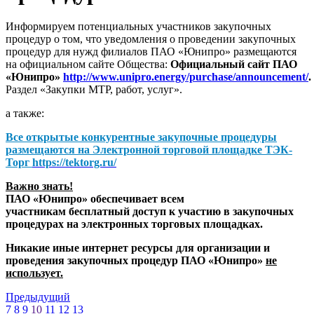
Информируем потенциальных участников закупочных
процедур о том, что уведомления о проведении закупочных
процедур для нужд филиалов ПАО «Юнипро» размещаются
на официальном сайте Общества:
Официальный сайт ПАО
«Юнипро»
http://www.unipro.energy/purchase/announcement/
.
Раздел «Закупки МТР, работ, услуг».
а также:
Все открытые конкурентные закупочные процедуры
размещаются на
Электронной торговой площадке ТЭК-
Торг
https://tektorg.ru/
Важно знать!
ПАО «Юнипро» обеспечивает всем
участникам бесплатный доступ к участию в закупочных
процедурах на электронных торговых площадках.
Никакие иные интернет ресурсы для организации и
проведения закупочных процедур ПАО «Юнипро»
не
использует.
Предыдущий
7
8
9
10
11
12
13