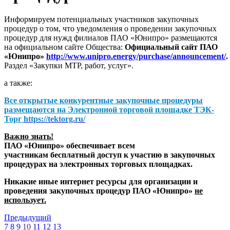
Информируем потенциальных участников закупочных
процедур о том, что уведомления о проведении закупочных
процедур для нужд филиалов ПАО «Юнипро» размещаются
на официальном сайте Общества:
Официальный сайт ПАО
«Юнипро»
http://www.unipro.energy/purchase/announcement/
.
Раздел «Закупки МТР, работ, услуг».
а также:
Все открытые конкурентные закупочные процедуры
размещаются на
Электронной торговой площадке ТЭК-
Торг
https://tektorg.ru/
Важно знать!
ПАО «Юнипро» обеспечивает всем
участникам бесплатный доступ к участию в закупочных
процедурах на электронных торговых площадках.
Никакие иные интернет ресурсы для организации и
проведения закупочных процедур ПАО «Юнипро»
не
использует.
Предыдущий
7
8
9
10
11
12
13