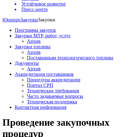
Устойчивое развитие
Пресс-центр
Юнипро
Закупки
Закупки
Программа закупок
Закупки МТР, работ, услуг
Архив
Закупки топлива
Архив
Поставщикам технологического топлива
Документы
Архив
Аккредитация поставщиков
Процедура аккредитации
Портал СРП
Технические требования
Часто задаваемые вопросы
Техническая поддержка
Контактная информация
Проведение закупочных
процедур