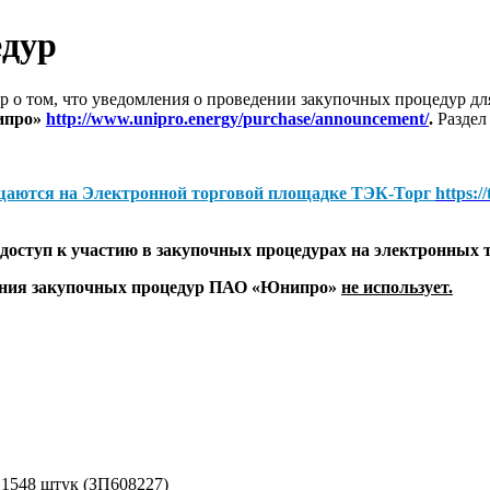
едур
 о том, что уведомления о проведении закупочных процедур 
ипро»
http://www.unipro.energy/purchase/announcement/
.
Раздел
щаются на
Электронной торговой площадке ТЭК-Торг
https:/
оступ к участию в закупочных процедурах на электронных 
дения закупочных процедур ПАО «Юнипро»
не использует.
- 1548 штук (ЗП608227)