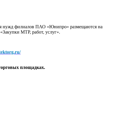
для нужд филиалов ПАО «Юнипро» размещаются на
 «Закупки МТР, работ, услуг».
/tektorg.ru/
торговых площадках.