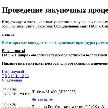
Проведение закупочных проц
Информируем потенциальных участников закупочных процедур
официальном сайте Общества:
Официальный сайт ПАО «Юн
а также:
Все открытые конкурентные закупочные процедуры разме
Важно знать!
ПАО «Юнипро» обеспечивает всем участникам бесплатный д
Никакие иные интернет ресурсы для организации и прове
Предыдущий
7
8
9
10
11
12
13
Следующий
05.08.26
Щебень М1400 (ЗП608232)
07.08.26 12:00:00
Читать далее
05.08.26
Поставка Биг-бэг с керамзитом (0,9х0,9х1,3) 