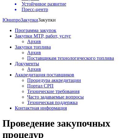
Устойчивое развитие
Пресс-центр
Юнипро
Закупки
Закупки
Программа закупок
Закупки МТР, работ, услуг
Архив
Закупки топлива
Архив
Поставщикам технологического топлива
Документы
Архив
Аккредитация поставщиков
Процедура аккредитации
Портал СРП
Технические требования
Часто задаваемые вопросы
Техническая поддержка
Контактная информация
Проведение закупочных
процедур