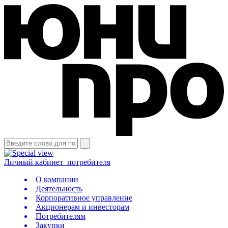
Личный кабинет
потребителя
О компании
Деятельность
Корпоративное управление
Акционерам и инвесторам
Потребителям
Закупки