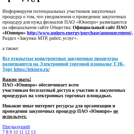
Информируем потенциальных участников закупочных
процедур о том, что уведомления о проведении закупочных
процедур для нужд филиалов ПАО «Юнипро» размещаются
на официальном сайте Общества:
Официальный сайт ПАО
«Юнипро»
http://www.unipro.energy/purchase/announcement/
.
Раздел «Закупки МТР, работ, услуг».
а также:
Все открытые конкурентные закупочные процедуры
размещаются на
Электронной торговой площадке ТЭК-
Торг
https://tektorg.ru/
Важно знать!
ПАО «Юнипро» обеспечивает всем
участникам бесплатный доступ к участию в закупочных
процедурах на электронных торговых площадках.
Никакие иные интернет ресурсы для организации и
проведения закупочных процедур ПАО «Юнипро»
не
использует.
Предыдущий
7
8
9
10
11
12
13