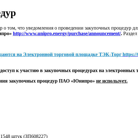
едур
 о том, что уведомления о проведении закупочных процедур 
ипро»
http://www.unipro.energy/purchase/announcement/
.
Раздел
щаются на
Электронной торговой площадке ТЭК-Торг
https:/
оступ к участию в закупочных процедурах на электронных 
дения закупочных процедур ПАО «Юнипро»
не использует.
- 1548 штук (ЗП608227)