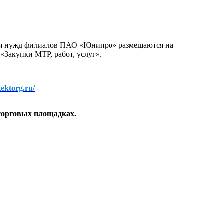
для нужд филиалов ПАО «Юнипро» размещаются на
 «Закупки МТР, работ, услуг».
/tektorg.ru/
торговых площадках.