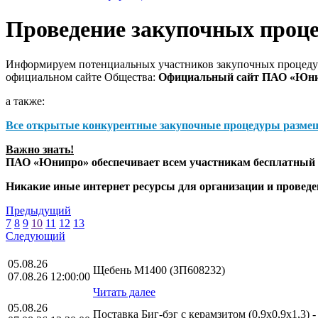
Проведение закупочных проц
Информируем потенциальных участников закупочных процедур
официальном сайте Общества:
Официальный сайт ПАО «Юн
а также:
Все открытые конкурентные закупочные процедуры разме
Важно знать!
ПАО «Юнипро» обеспечивает всем участникам бесплатный д
Никакие иные интернет ресурсы для организации и прове
Предыдущий
7
8
9
10
11
12
13
Следующий
05.08.26
Щебень М1400 (ЗП608232)
07.08.26 12:00:00
Читать далее
05.08.26
Поставка Биг-бэг с керамзитом (0,9х0,9х1,3) 