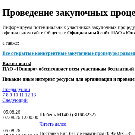
Проведение закупочных проц
Информируем потенциальных участников закупочных процедур
официальном сайте Общества:
Официальный сайт ПАО «Юн
а также:
Все открытые конкурентные закупочные процедуры разме
Важно знать!
ПАО «Юнипро» обеспечивает всем участникам бесплатный д
Никакие иные интернет ресурсы для организации и прове
Предыдущий
7
8
9
10
11
12
13
Следующий
05.08.26
Щебень М1400 (ЗП608232)
07.08.26 12:00:00
Читать далее
05.08.26
Поставка Биг-бэг с керамзитом (0,9х0,9х1,3) 