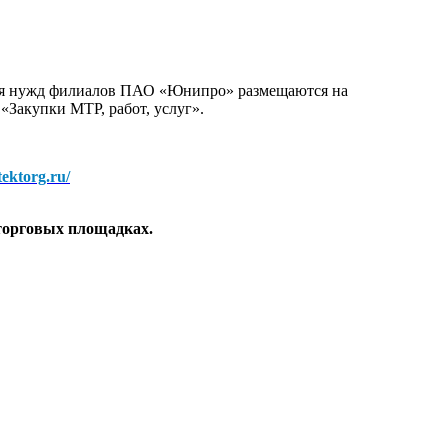
для нужд филиалов ПАО «Юнипро» размещаются на
 «Закупки МТР, работ, услуг».
/tektorg.ru/
торговых площадках.