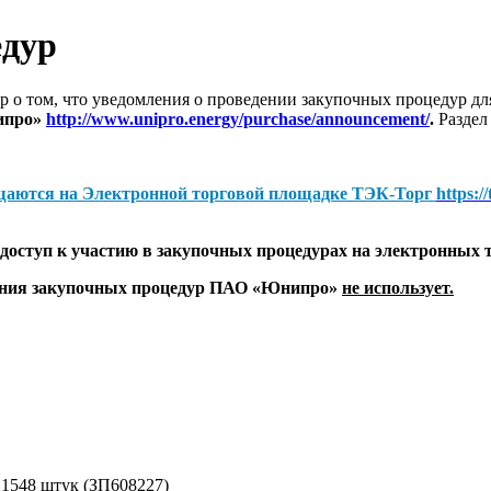
едур
 о том, что уведомления о проведении закупочных процедур 
ипро»
http://www.unipro.energy/purchase/announcement/
.
Раздел
щаются на
Электронной торговой площадке ТЭК-Торг
https:/
оступ к участию в закупочных процедурах на электронных 
дения закупочных процедур ПАО «Юнипро»
не использует.
- 1548 штук (ЗП608227)