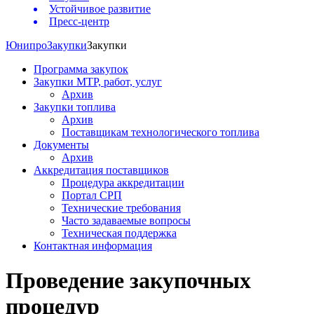
Устойчивое развитие
Пресс-центр
Юнипро
Закупки
Закупки
Программа закупок
Закупки МТР, работ, услуг
Архив
Закупки топлива
Архив
Поставщикам технологического топлива
Документы
Архив
Аккредитация поставщиков
Процедура аккредитации
Портал СРП
Технические требования
Часто задаваемые вопросы
Техническая поддержка
Контактная информация
Проведение закупочных
процедур