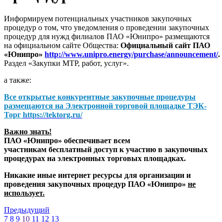
Информируем потенциальных участников закупочных
процедур о том, что уведомления о проведении закупочных
процедур для нужд филиалов ПАО «Юнипро» размещаются
на официальном сайте Общества:
Официальный сайт ПАО
«Юнипро»
http://www.unipro.energy/purchase/announcement/
.
Раздел «Закупки МТР, работ, услуг».
а также:
Все открытые конкурентные закупочные процедуры
размещаются на
Электронной торговой площадке ТЭК-
Торг
https://tektorg.ru/
Важно знать!
ПАО «Юнипро» обеспечивает всем
участникам бесплатный доступ к участию в закупочных
процедурах на электронных торговых площадках.
Никакие иные интернет ресурсы для организации и
проведения закупочных процедур ПАО «Юнипро»
не
использует.
Предыдущий
7
8
9
10
11
12
13