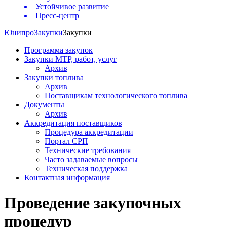
Устойчивое развитие
Пресс-центр
Юнипро
Закупки
Закупки
Программа закупок
Закупки МТР, работ, услуг
Архив
Закупки топлива
Архив
Поставщикам технологического топлива
Документы
Архив
Аккредитация поставщиков
Процедура аккредитации
Портал СРП
Технические требования
Часто задаваемые вопросы
Техническая поддержка
Контактная информация
Проведение закупочных
процедур