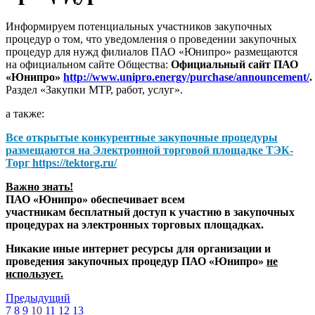
Информируем потенциальных участников закупочных
процедур о том, что уведомления о проведении закупочных
процедур для нужд филиалов ПАО «Юнипро» размещаются
на официальном сайте Общества:
Официальный сайт ПАО
«Юнипро»
http://www.unipro.energy/purchase/announcement/
.
Раздел «Закупки МТР, работ, услуг».
а также:
Все открытые конкурентные закупочные процедуры
размещаются на
Электронной торговой площадке ТЭК-
Торг
https://tektorg.ru/
Важно знать!
ПАО «Юнипро» обеспечивает всем
участникам бесплатный доступ к участию в закупочных
процедурах на электронных торговых площадках.
Никакие иные интернет ресурсы для организации и
проведения закупочных процедур ПАО «Юнипро»
не
использует.
Предыдущий
7
8
9
10
11
12
13